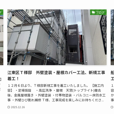
グ
ブログ
江東区Ｔ様邸 外壁塗装・屋根カバー工法、新規工事
着工！
容】
ッ
１２月６日より、Ｔ様邸新規工事を着工いたしました。 【施工内
１
を
容】 ・足場仮設 ・高圧洗浄 ・屋根 天窓(トップライト)撤去
容
後、金属屋根葺き ・外壁塗装 ・付帯物塗装 ・バルコニー床防水工
か
事 ・外壁ひび割れ補修 Ｔ様、工事完成を楽しみにお待ちくださ...
事
2025.12.16