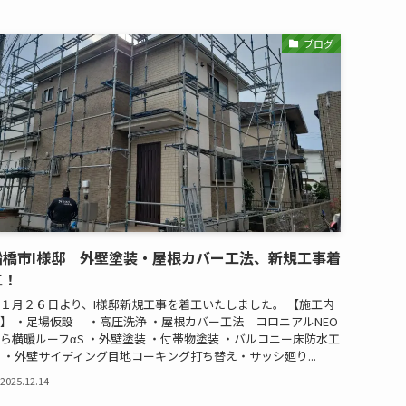
ブログ
船橋市I様邸 外壁塗装・屋根カバー工法、新規工事着
工！
１月２６日より、I様邸新規工事を着工いたしました。 【施工内
】 ・足場仮設 ・高圧洗浄 ・屋根カバー工法 コロニアルNEO
ら横暖ルーフαS ・外壁塗装 ・付帯物塗装 ・バルコニー床防水工
 ・外壁サイディング目地コーキング打ち替え・サッシ廻り...
2025.12.14