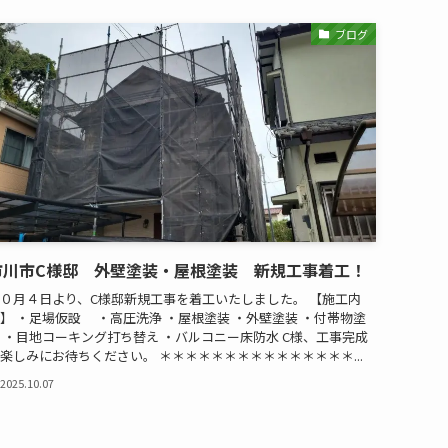
ブログ
市川市C様邸 外壁塗装・屋根塗装 新規工事着工！
０月４日より、C様邸新規工事を着工いたしました。 【施工内
】 ・足場仮設 ・高圧洗浄 ・屋根塗装 ・外壁塗装 ・付帯物塗
 ・目地コーキング打ち替え ・バルコニー床防水 C様、工事完成
楽しみにお待ちください。 ＊＊＊＊＊＊＊＊＊＊＊＊＊＊＊...
2025.10.07