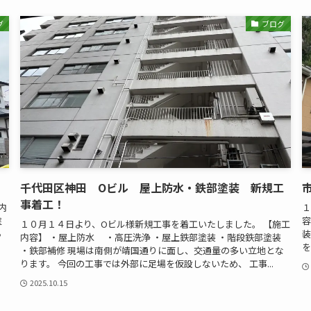
グ
ブログ
！
千代田区神田 Oビル 屋上防水・鉄部塗装 新規工
事着工！
内
１
塗
容
１０月１４日より、Oビル様新規工事を着工いたしました。 【施工
ち
装
内容】 ・屋上防水 ・高圧洗浄 ・屋上鉄部塗装 ・階段鉄部塗装
を
・鉄部補修 現場は南側が靖国通りに面し、交通量の多い立地とな
ります。 今回の工事では外部に足場を仮設しないため、 工事...
2025.10.15