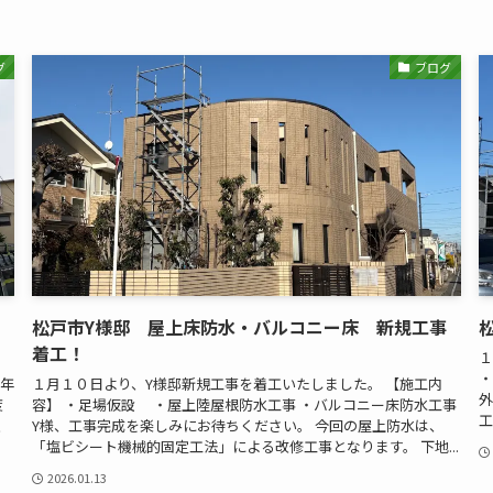
グ
ブログ
松戸市Y様邸 屋上床防水・バルコニー床 新規工事
着工！
１
・
０年
１月１０日より、Y様邸新規工事を着工いたしました。 【施工内
外
度
容】 ・足場仮設 ・屋上陸屋根防水工事 ・バルコニー床防水工事
工
限
Y様、工事完成を楽しみにお待ちください。 今回の屋上防水は、
「塩ビシート機械的固定工法」による改修工事となります。 下地...
2026.01.13