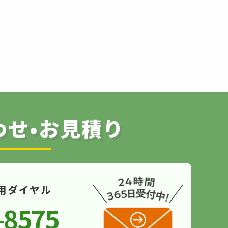
わせ•お見積り
用ダイヤル
-8575