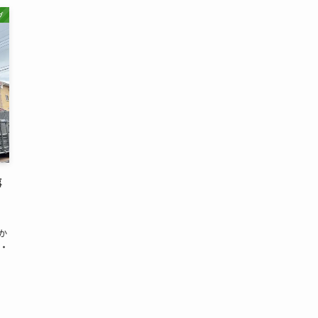
グ
事
か
 ・