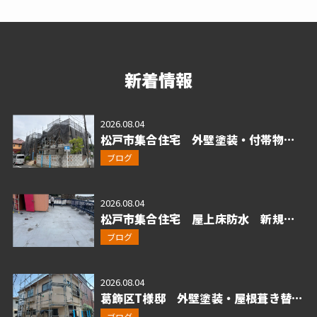
新着情報
2026.08.04
松戸市集合住宅 外壁塗装・付帯物塗
装 新規工事着工！
ブログ
2026.08.04
松戸市集合住宅 屋上床防水 新規工
事着工！
ブログ
2026.08.04
葛飾区T様邸 外壁塗装・屋根葺き替
え・シート防水 新規工事着工！
ブログ